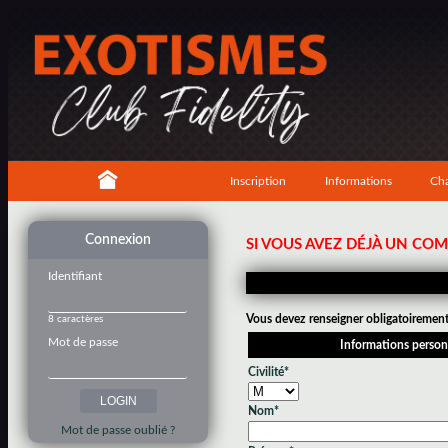
Inscription
Informations
Cha
Connexion
SI VOUS AVEZ DÉJÀ UN CO
Identifiant
Vous devez renseigner obligatoirement 
8 caractères
Mot de passe
Informations person
Civilité*
Nom*
Mot de passe oublié ?