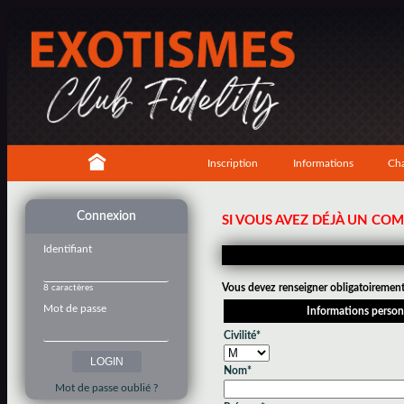
Inscription
Informations
Cha
Connexion
SI VOUS AVEZ DÉJÀ UN CO
Identifiant
Vous devez renseigner obligatoirement 
8 caractères
Mot de passe
Informations person
Civilité*
Nom*
Mot de passe oublié ?