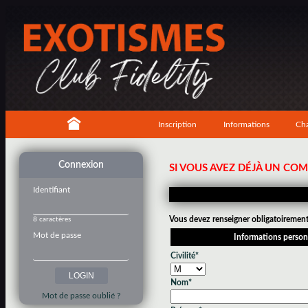
Inscription
Informations
Cha
Connexion
SI VOUS AVEZ DÉJÀ UN CO
Identifiant
Vous devez renseigner obligatoirement 
8 caractères
Mot de passe
Informations person
Civilité*
Nom*
Mot de passe oublié ?