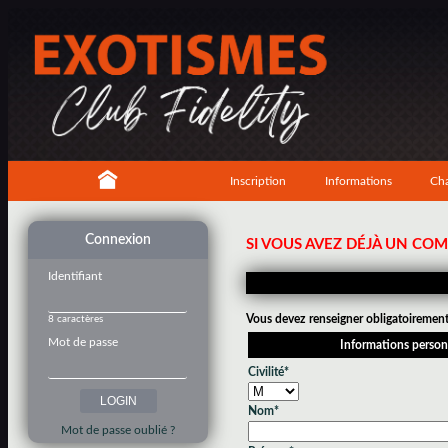
Inscription
Informations
Cha
Connexion
SI VOUS AVEZ DÉJÀ UN CO
Identifiant
Vous devez renseigner obligatoirement 
8 caractères
Mot de passe
Informations person
Civilité*
Nom*
Mot de passe oublié ?