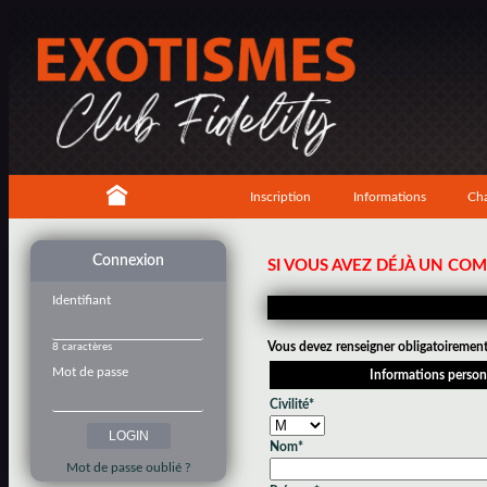
Inscription
Informations
Cha
Connexion
SI VOUS AVEZ DÉJÀ UN CO
Identifiant
Vous devez renseigner obligatoirement 
8 caractères
Mot de passe
Informations person
Civilité*
Nom*
Mot de passe oublié ?