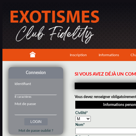
Inscription
Informations
Cha
Connexion
SI VOUS AVEZ DÉJÀ UN CO
Identifiant
Vous devez renseigner obligatoirement 
8 caractères
Mot de passe
Informations person
Civilité*
Nom*
Mot de passe oublié ?