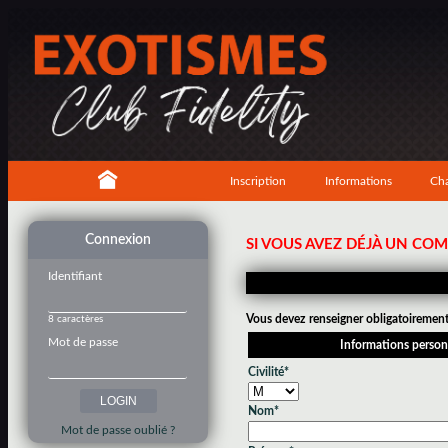
Inscription
Informations
Cha
Connexion
SI VOUS AVEZ DÉJÀ UN CO
Identifiant
Vous devez renseigner obligatoirement 
8 caractères
Mot de passe
Informations person
Civilité*
Nom*
Mot de passe oublié ?