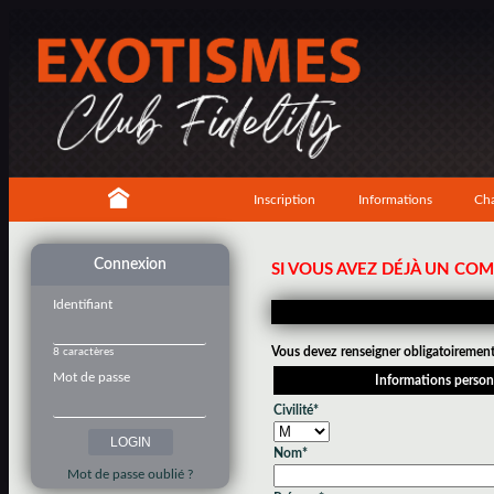
Inscription
Informations
Cha
Connexion
SI VOUS AVEZ DÉJÀ UN CO
Identifiant
Vous devez renseigner obligatoirement 
8 caractères
Mot de passe
Informations person
Civilité*
Nom*
Mot de passe oublié ?