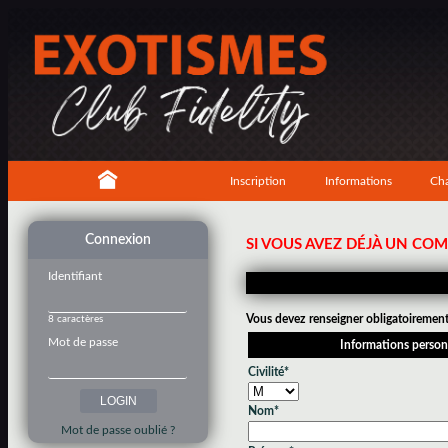
Inscription
Informations
Cha
Connexion
SI VOUS AVEZ DÉJÀ UN CO
Identifiant
Vous devez renseigner obligatoirement 
8 caractères
Mot de passe
Informations person
Civilité*
Nom*
Mot de passe oublié ?