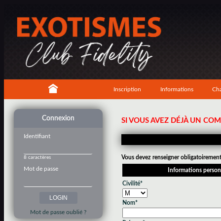
Inscription
Informations
Cha
Connexion
SI VOUS AVEZ DÉJÀ UN CO
Identifiant
Vous devez renseigner obligatoirement 
8 caractères
Mot de passe
Informations person
Civilité*
Nom*
Mot de passe oublié ?