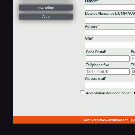
Prénom*
Inscription
Date de Naissance (JJ/MM/AA
Aide
Adresse*
Ville*
Code Postal*
Pa
Téléphone fixe
Té
Adresse mail*
Acceptation des conditions *: Je
Aller vers www.exotismes.fr
/
Qu