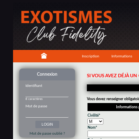
Inscription
Informations
Connexion
SI VOUS AVEZ DÉJÀ U
Identifiant
Vous devez renseigner obligatoi
8 caractères
Mot de passe
Informations 
Civilité*
Nom*
Mot de passe oublié ?