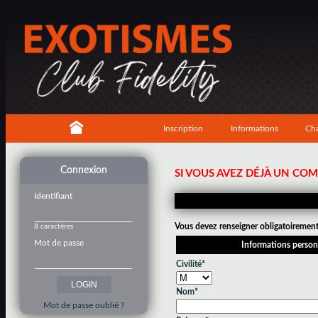
Inscription
Informations
Cha
Connexion
SI VOUS AVEZ DÉJÀ UN CO
Identifiant
Vous devez renseigner obligatoirement 
8 caractères
Mot de passe
Informations person
Civilité*
Nom*
Mot de passe oublié ?