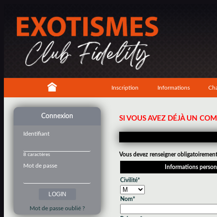
Inscription
Informations
Cha
Connexion
SI VOUS AVEZ DÉJÀ UN CO
Identifiant
Vous devez renseigner obligatoirement 
8 caractères
Mot de passe
Informations person
Civilité*
Nom*
Mot de passe oublié ?