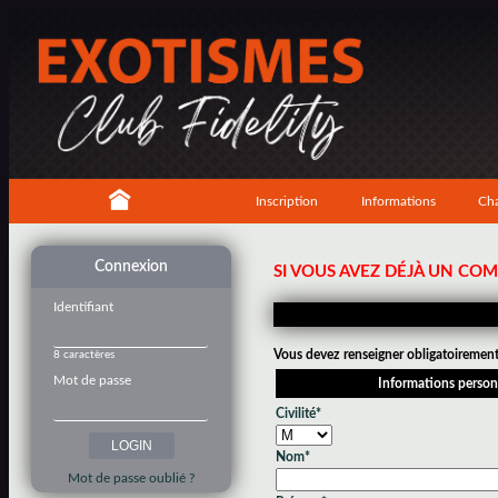
Inscription
Informations
Cha
Connexion
SI VOUS AVEZ DÉJÀ UN CO
Identifiant
Vous devez renseigner obligatoirement 
8 caractères
Mot de passe
Informations person
Civilité*
Nom*
Mot de passe oublié ?