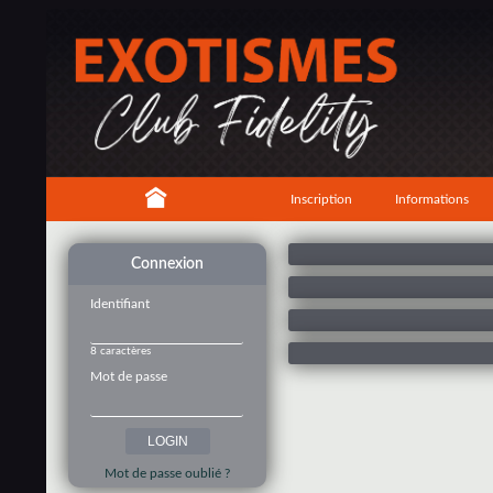
Inscription
Informations
Connexion
Identifiant
8 caractères
Mot de passe
Mot de passe oublié ?