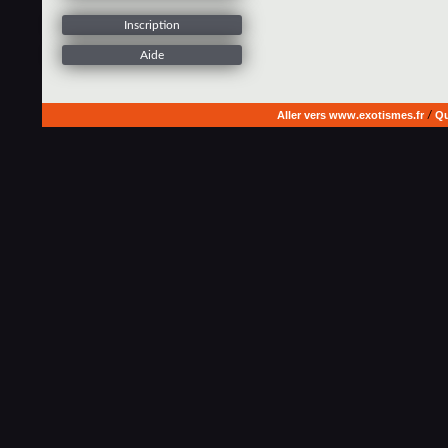
Inscription
Aide
Aller vers www.exotismes.fr
/
Qu