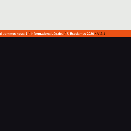
i sommes nous ?
/
Informations Légales
/
© Exotismes 2026
/ V 2.1