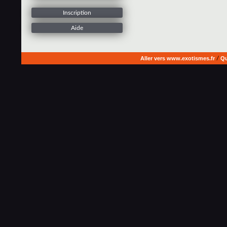
Inscription
Aide
Aller vers www.exotismes.fr
/
Qu