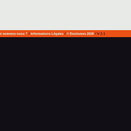
i sommes nous ?
/
Informations Légales
/
© Exotismes 2026
/ V 2.1