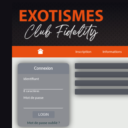
Inscription
Informations
Connexion
Identifiant
8 caractères
Mot de passe
Mot de passe oublié ?