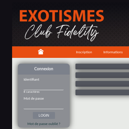
Inscription
Informations
Connexion
Identifiant
8 caractères
Mot de passe
Mot de passe oublié ?