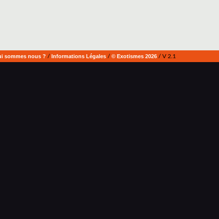
i sommes nous ?
/
Informations Légales
/
© Exotismes 2026
/ V 2.1