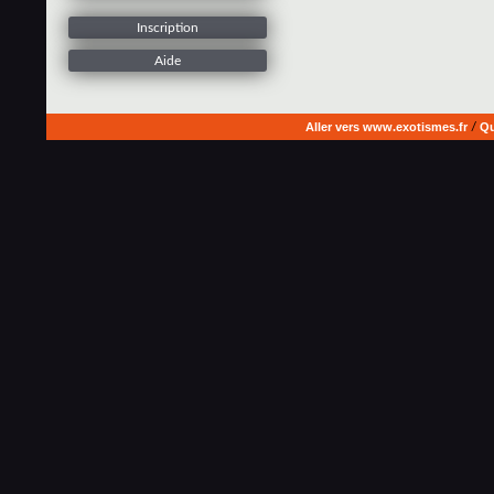
Inscription
Aide
Aller vers www.exotismes.fr
/
Qu