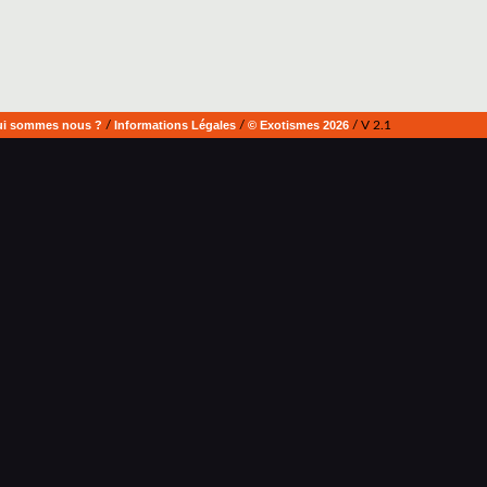
i sommes nous ?
/
Informations Légales
/
© Exotismes 2026
/ V 2.1