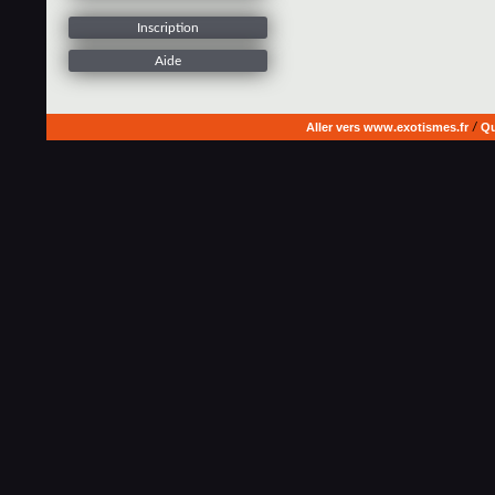
Inscription
Aide
Aller vers www.exotismes.fr
/
Qu