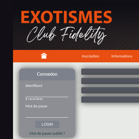
Inscription
Informations
Connexion
Identifiant
8 caractères
Mot de passe
Mot de passe oublié ?