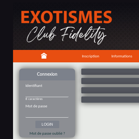
Inscription
Informations
Connexion
Identifiant
8 caractères
Mot de passe
Mot de passe oublié ?