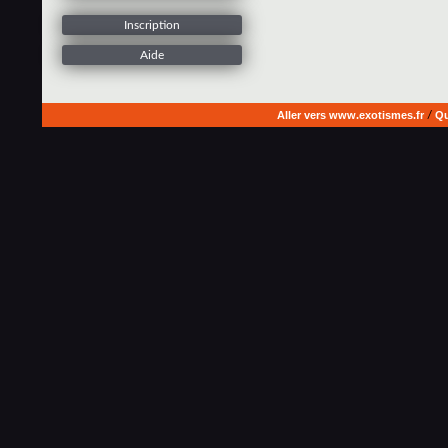
Inscription
Aide
Aller vers www.exotismes.fr
/
Qu