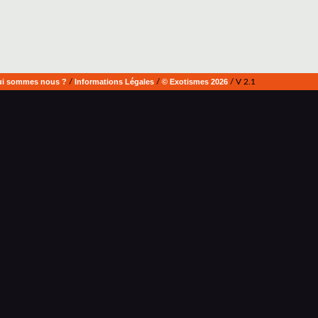
i sommes nous ?
/
Informations Légales
/
© Exotismes 2026
/ V 2.1