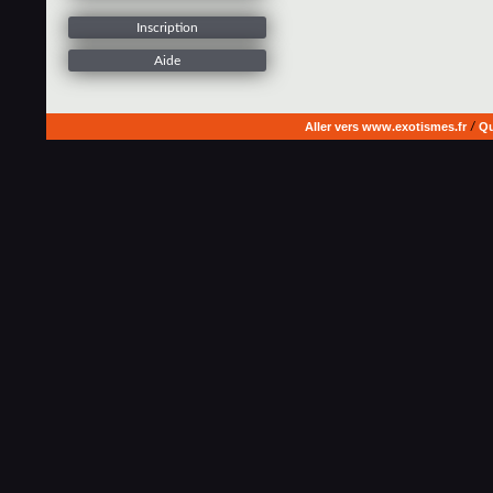
Inscription
Aide
Aller vers www.exotismes.fr
/
Qu