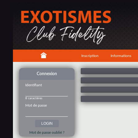
Inscription
Informations
Connexion
Identifiant
8 caractères
Mot de passe
Mot de passe oublié ?