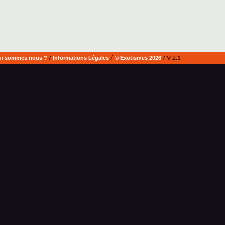
i sommes nous ?
/
Informations Légales
/
© Exotismes 2026
/ V 2.1