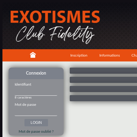
Inscription
Informations
Cha
Connexion
Identifiant
8 caractères
Mot de passe
Mot de passe oublié ?