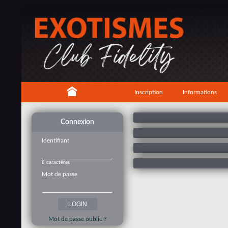
Inscription
Informations
Connexion
Identifiant
8 caractères
Mot de passe
Mot de passe oublié ?