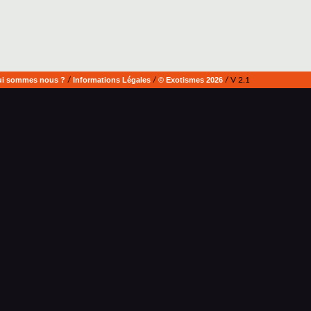
i sommes nous ?
/
Informations Légales
/
© Exotismes 2026
/ V 2.1