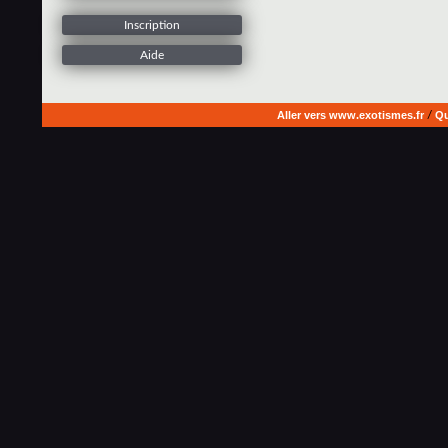
Inscription
Aide
Aller vers www.exotismes.fr
/
Qu