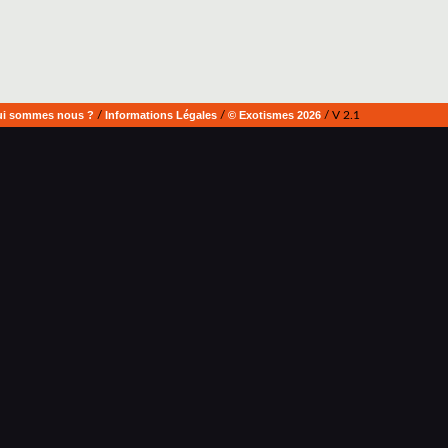
i sommes nous ?
/
Informations Légales
/
© Exotismes 2026
/ V 2.1