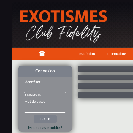
Inscription
Informations
Connexion
Identifiant
8 caractères
Mot de passe
Mot de passe oublié ?