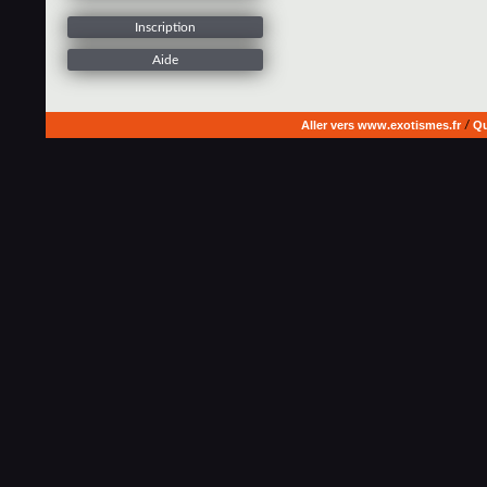
Inscription
Aide
Aller vers www.exotismes.fr
/
Qu