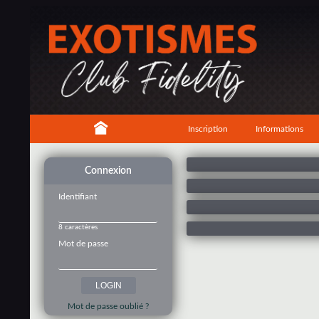
Inscription
Informations
Connexion
Identifiant
8 caractères
Mot de passe
Mot de passe oublié ?