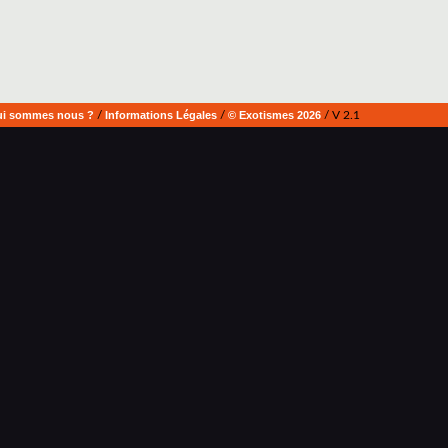
i sommes nous ?
/
Informations Légales
/
© Exotismes 2026
/ V 2.1