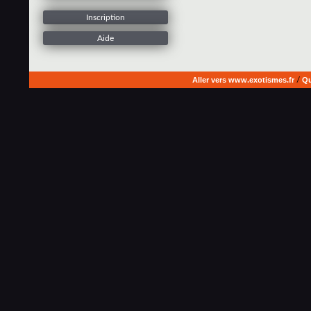
Inscription
Aide
Aller vers www.exotismes.fr
/
Qu