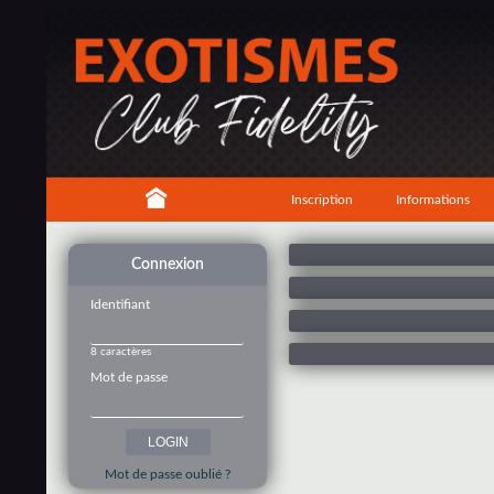
Inscription
Informations
Connexion
Identifiant
8 caractères
Mot de passe
Mot de passe oublié ?