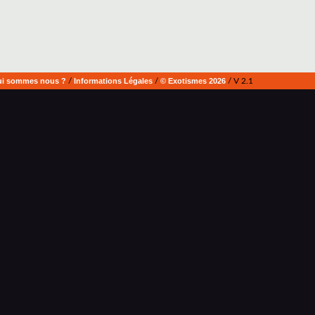
i sommes nous ?
/
Informations Légales
/
© Exotismes 2026
/ V 2.1