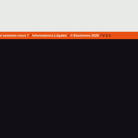
i sommes nous ?
/
Informations Légales
/
© Exotismes 2026
/ V 2.1