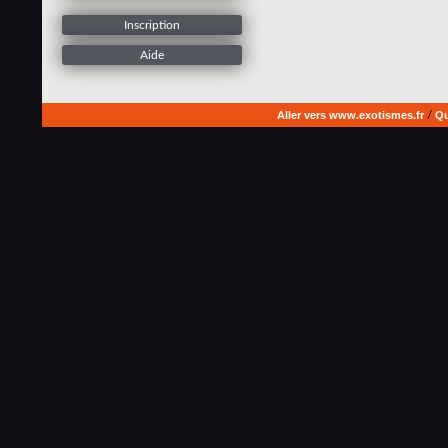
Inscription
Aide
Aller vers www.exotismes.fr
/
Qu