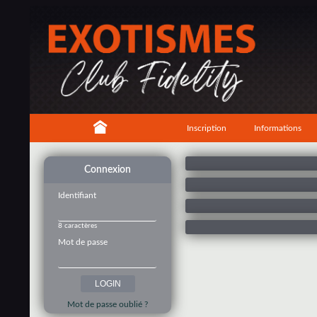
Inscription
Informations
Connexion
Identifiant
8 caractères
Mot de passe
Mot de passe oublié ?