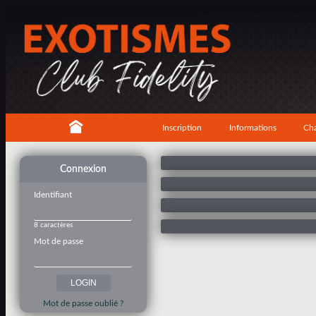
Inscription
Informations
Cha
Connexion
Identifiant
8 caractères
Mot de passe
Mot de passe oublié ?