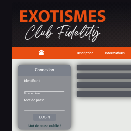
Inscription
Informations
Connexion
Identifiant
8 caractères
Mot de passe
Mot de passe oublié ?