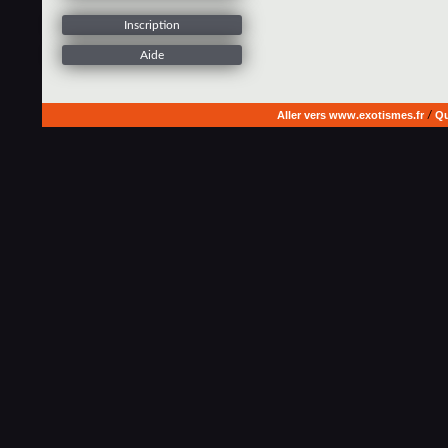
Inscription
Aide
Aller vers www.exotismes.fr
/
Qu