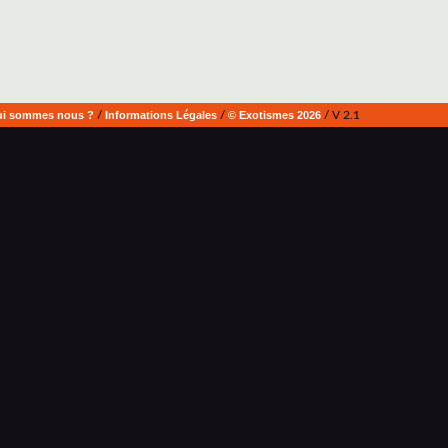
i sommes nous ?
/
Informations Légales
/
© Exotismes 2026
/ V 2.1