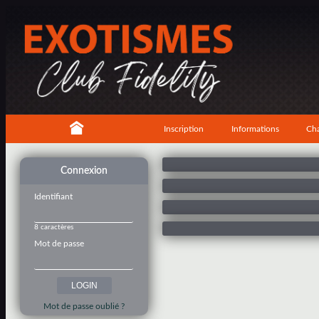
Inscription
Informations
Cha
Connexion
Identifiant
8 caractères
Mot de passe
Mot de passe oublié ?