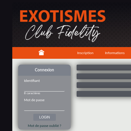
Inscription
Informations
Connexion
Identifiant
8 caractères
Mot de passe
Mot de passe oublié ?