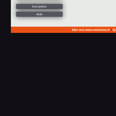
Inscription
Aide
Aller vers www.exotismes.fr
/
Qu