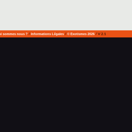
i sommes nous ?
/
Informations Légales
/
© Exotismes 2026
/ V 2.1