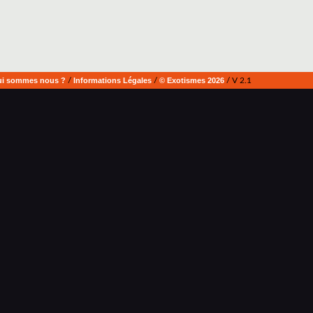
i sommes nous ?
/
Informations Légales
/
© Exotismes 2026
/ V 2.1