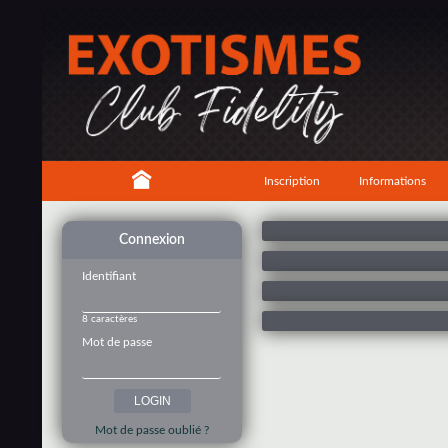
Inscription
Informations
Connexion
Identifiant
8 caractères
Mot de passe
Mot de passe oublié ?