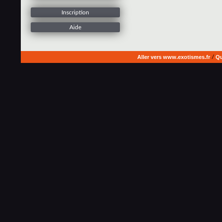
Inscription
Aide
Aller vers www.exotismes.fr
/
Qu