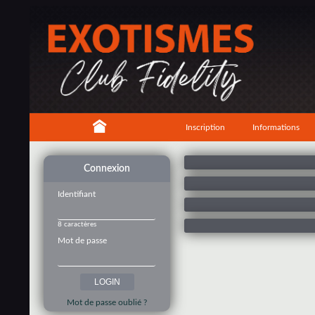
Inscription
Informations
Connexion
Identifiant
8 caractères
Mot de passe
Mot de passe oublié ?