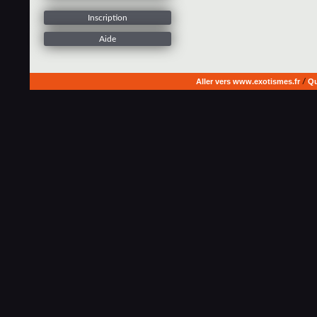
Inscription
Aide
Aller vers www.exotismes.fr
/
Qu