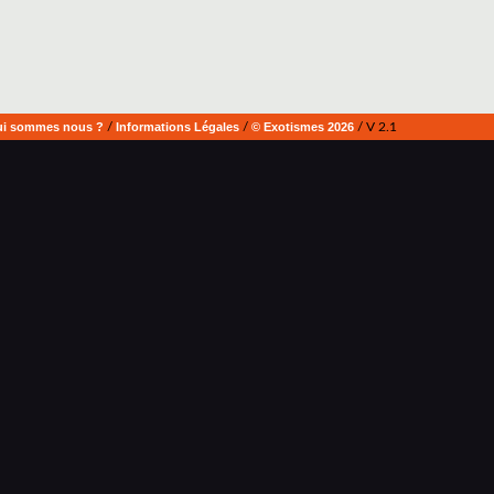
i sommes nous ?
/
Informations Légales
/
© Exotismes 2026
/ V 2.1