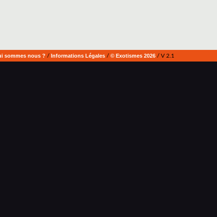
i sommes nous ?
/
Informations Légales
/
© Exotismes 2026
/ V 2.1