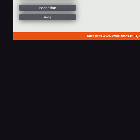
Inscription
Aide
Aller vers www.exotismes.fr
/
Qu