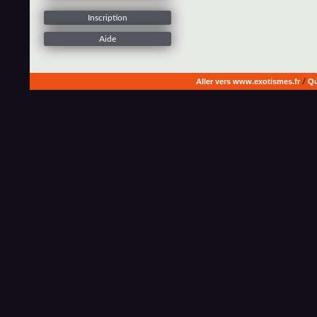
Inscription
Aide
Aller vers www.exotismes.fr
/
Qu