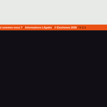
i sommes nous ?
/
Informations Légales
/
© Exotismes 2026
/ V 2.1