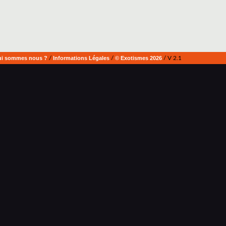
i sommes nous ?
/
Informations Légales
/
© Exotismes 2026
/ V 2.1