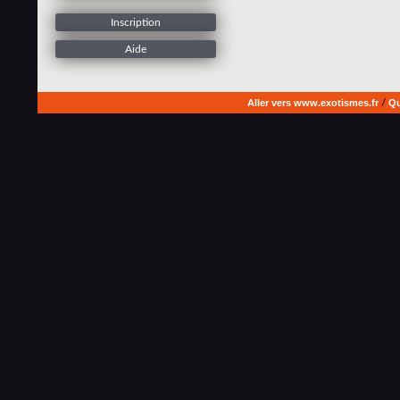
Inscription
Aide
Aller vers www.exotismes.fr
/
Qu