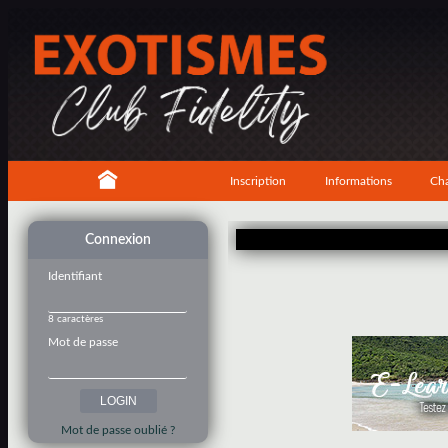
Inscription
Informations
Cha
Connexion
Identifiant
8 caractères
Mot de passe
Mot de passe oublié ?