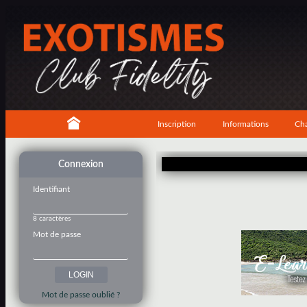
Inscription
Informations
Cha
Connexion
Identifiant
8 caractères
Mot de passe
Mot de passe oublié ?