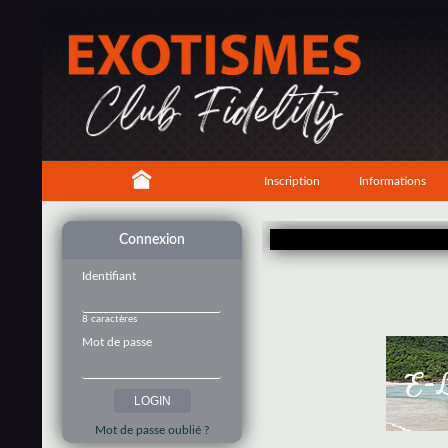
Inscription
Informations
Connexion
Identifiant
8 caractères
Mot de passe
Mot de passe oublié ?