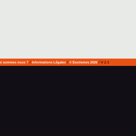
i sommes nous ?
/
Informations Légales
/
© Exotismes 2026
/ V 2.1