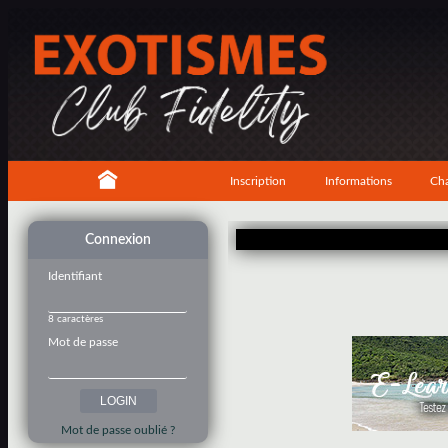
Inscription
Informations
Cha
Connexion
Identifiant
8 caractères
Mot de passe
Mot de passe oublié ?