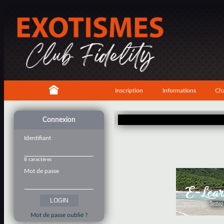
Inscription
Informations
Cha
Connexion
Identifiant
8 caractères
Mot de passe
Mot de passe oublié ?