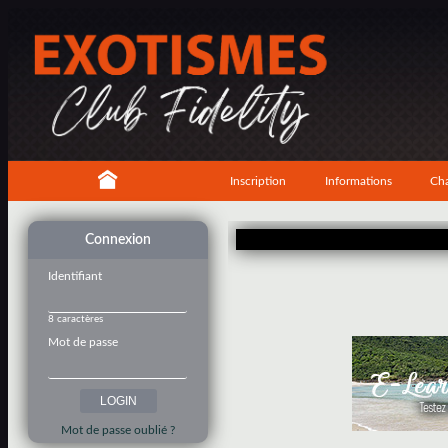
Inscription
Informations
Cha
Connexion
Identifiant
8 caractères
Mot de passe
Mot de passe oublié ?