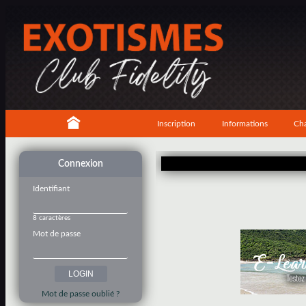
Inscription
Informations
Cha
Connexion
Identifiant
8 caractères
Mot de passe
Mot de passe oublié ?