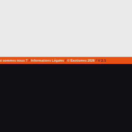
i sommes nous ?
/
Informations Légales
/
© Exotismes 2026
/ V 2.1