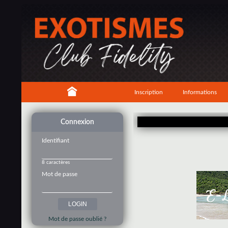
Inscription
Informations
Connexion
Identifiant
8 caractères
Mot de passe
Mot de passe oublié ?