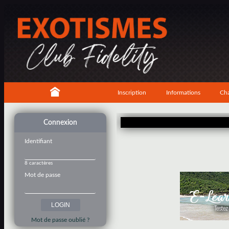
Inscription
Informations
Cha
Connexion
Identifiant
8 caractères
Mot de passe
Mot de passe oublié ?