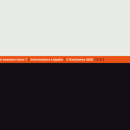
i sommes nous ?
/
Informations Légales
/
© Exotismes 2026
/ V 2.1