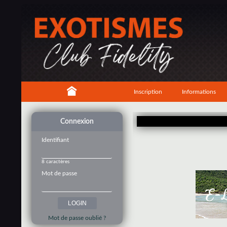
Inscription
Informations
Connexion
Identifiant
8 caractères
Mot de passe
Mot de passe oublié ?