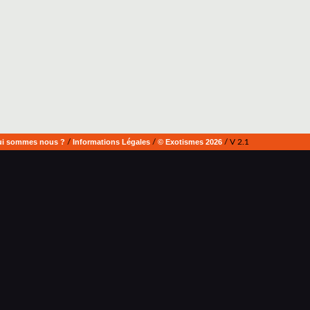
i sommes nous ?
/
Informations Légales
/
© Exotismes 2026
/ V 2.1