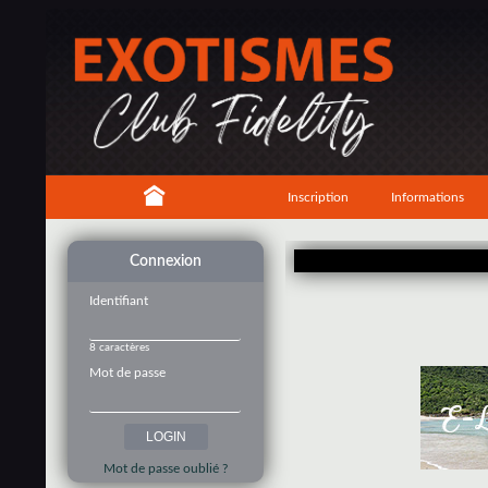
Inscription
Informations
Connexion
Identifiant
8 caractères
Mot de passe
Mot de passe oublié ?