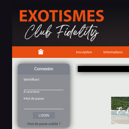
Inscription
Informations
Connexion
Identifiant
8 caractères
Mot de passe
Mot de passe oublié ?