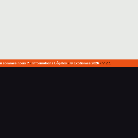
i sommes nous ?
/
Informations Légales
/
© Exotismes 2026
/ V 2.1