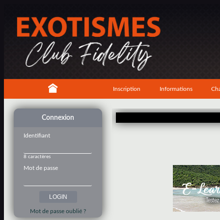
Inscription
Informations
Cha
Connexion
Identifiant
8 caractères
Mot de passe
Mot de passe oublié ?