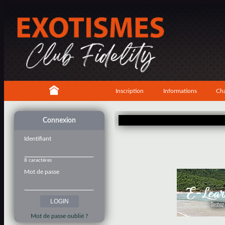
Inscription
Informations
Cha
Connexion
Identifiant
8 caractères
Mot de passe
Mot de passe oublié ?