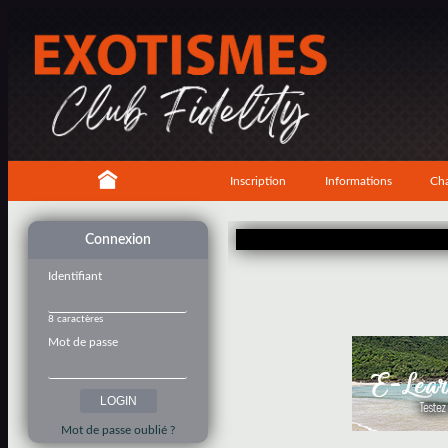
Inscription
Informations
Cha
Connexion
Identifiant
8 caractères
Mot de passe
Mot de passe oublié ?